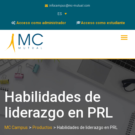
Skip
infocampus@mc-mutual.com
to
ES
content
Acceso como administrador
Acceso como estudiante
Habilidades de
liderazgo en PRL
>
>
MC Campus
Productos
Habilidades de liderazgo en PRL