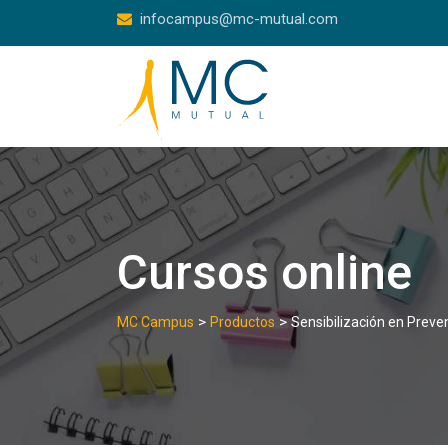
Skip
infocampus@mc-mutual.com
to
content
Cursos online
>
>
MC Campus
Productos
Sensibilización en Preve