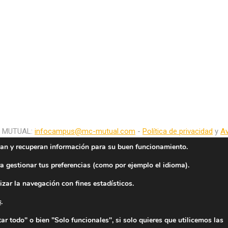
C MUTUAL:
infocampus@mc-mutual.com
-
Política de privacidad
y
Av
an y recuperan información para su buen funcionamiento.
a gestionar tus preferencias (como por ejemplo el idioma).
izar la navegación con fines estadísticos.
s
.
r todo" o bien "Solo funcionales", si solo quieres que utilicemos las