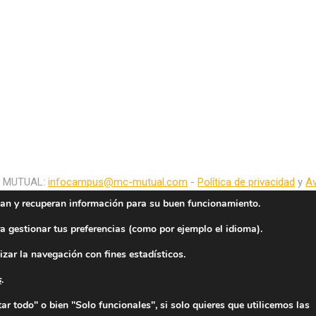
C MUTUAL:
infocampus@mc-mutual.com
-
Política de privacidad
y
Av
an y recuperan información para su buen funcionamiento.
a gestionar tus preferencias (como por ejemplo el idioma).
izar la navegación con fines estadísticos.
s
.
r todo" o bien "Solo funcionales", si solo quieres que utilicemos las