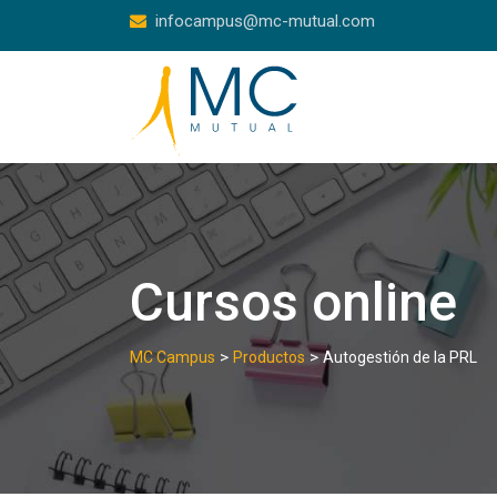
Skip
infocampus@mc-mutual.com
to
content
Cursos online
>
>
MC Campus
Productos
Autogestión de la PRL