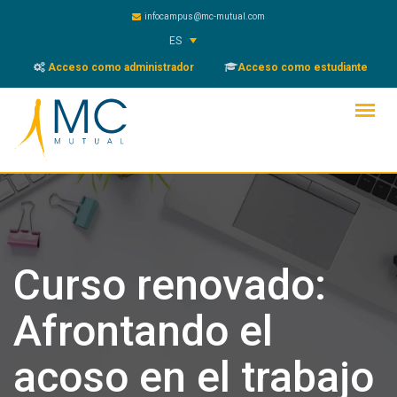
Skip
infocampus@mc-mutual.com
to
ES
content
Acceso como administrador
Acceso como estudiante
Curso renovado:
Afrontando el
acoso en el trabajo