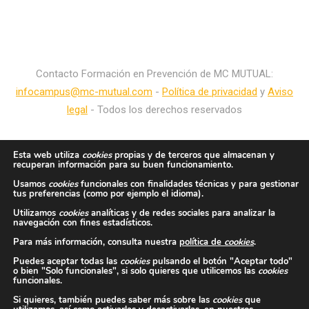
Contacto Formación en Prevención de MC MUTUAL:
infocampus@mc-mutual.com
-
Política de privacidad
y
Aviso
legal
- Todos los derechos reservados
Esta web utiliza
cookies
propias y de terceros que almacenan y
recuperan información para su buen funcionamiento.
Usamos
cookies
funcionales con finalidades técnicas y para gestionar
tus preferencias (como por ejemplo el idioma).
Utilizamos
cookies
analíticas y de redes sociales para analizar la
navegación con fines estadísticos.
Para más información, consulta nuestra
política de
cookies
.
Puedes aceptar todas las
cookies
pulsando el botón "Aceptar todo"
o bien "Solo funcionales", si solo quieres que utilicemos las
cookies
funcionales.
Si quieres, también puedes saber más sobre las
cookies
que