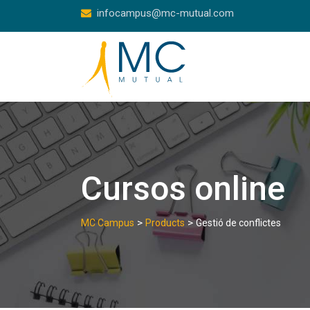
Skip
infocampus@mc-mutual.com
to
content
Cursos online
>
>
MC Campus
Products
Gestió de conflictes