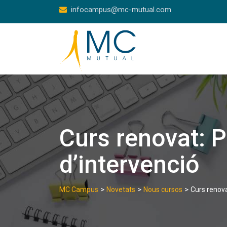
Skip
infocampus@mc-mutual.com
to
content
Curs renovat: P
d’intervenció
>
>
>
MC Campus
Novetats
Nous cursos
Curs renova