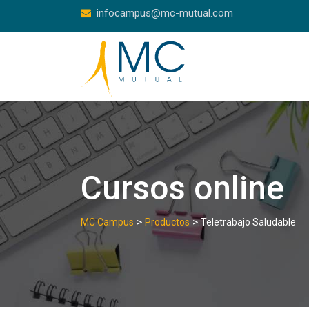
Skip
infocampus@mc-mutual.com
to
content
Cursos online
>
>
MC Campus
Productos
Teletrabajo Saludable