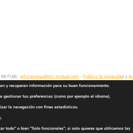
C MUTUAL:
infocampus@mc-mutual.com
-
Política de privacidad
y
Av
an y recuperan información para su buen funcionamiento.
a gestionar tus preferencias (como por ejemplo el idioma).
izar la navegación con fines estadísticos.
s
.
r todo" o bien "Solo funcionales", si solo quieres que utilicemos las