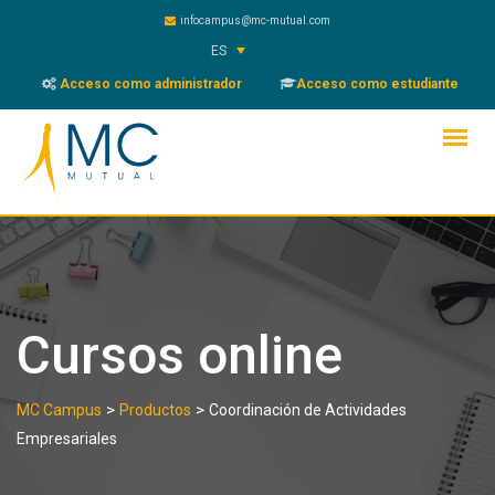
Skip
infocampus@mc-mutual.com
to
ES
content
Acceso como administrador
Acceso como estudiante
Cursos online
>
>
MC Campus
Productos
Coordinación de Actividades
Empresariales