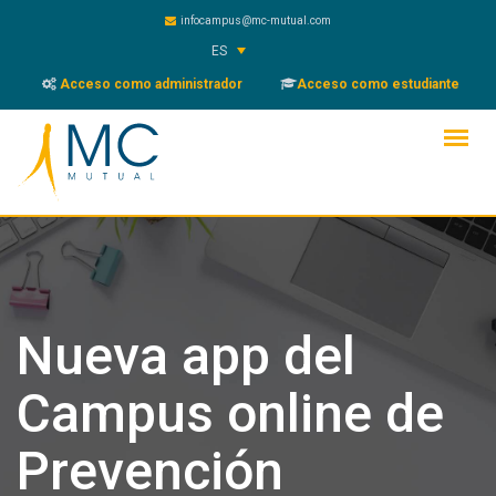
Skip
infocampus@mc-mutual.com
to
ES
content
Acceso como administrador
Acceso como estudiante
Nueva app del
Campus online de
Prevención