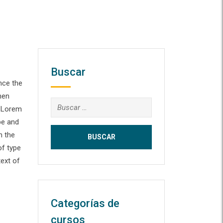
Buscar
nce the
men
Buscar:
. Lorem
pe and
n the
of type
text of
Categorías de
cursos