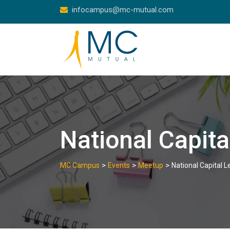
Skip
infocampus@mc-mutual.com
to
content
National Capit
>
>
>
MC Campus
Events
Meetup
National Capital 