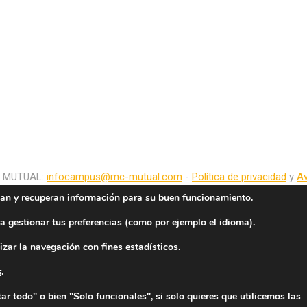
C MUTUAL:
infocampus@mc-mutual.com
-
Política de privacidad
y
Av
an y recuperan información para su buen funcionamiento.
a gestionar tus preferencias (como por ejemplo el idioma).
izar la navegación con fines estadísticos.
s
.
r todo" o bien "Solo funcionales", si solo quieres que utilicemos las