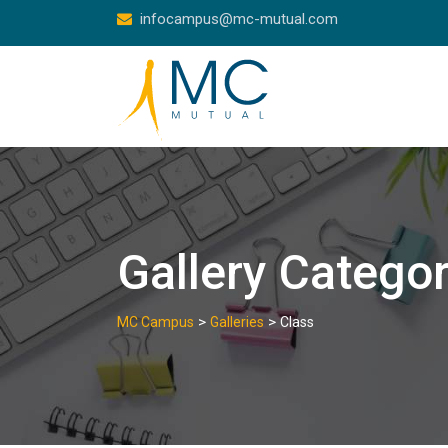
Skip
infocampus@mc-mutual.com
to
content
Gallery Catego
>
>
MC Campus
Galleries
Class